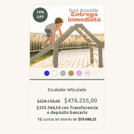
10
%
OFF
+1
Escalador Articulado
$476.235,00
$529.150,00
$333.364,50
con
Transferencia
o depósito bancario
12
cuotas sin interés de
$39.686,25