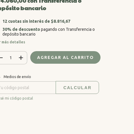
74.060,00
con
Transferencia o
epósito bancario
12
cuotas sin interés de
$8.816,67
30% de descuento
pagando con Transferencia o
depósito bancario
r más detalles
CAMBIAR CP
regas para el CP:
Medios de envío
CALCULAR
sé mi código postal