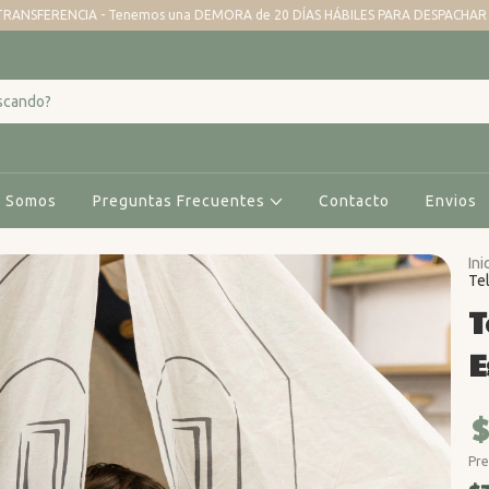
TRANSFERENCIA - Tenemos una DEMORA de 20 DÍAS HÁBILES PARA DESPACHAR -
s Somos
Preguntas Frecuentes
Contacto
Envios
Ini
Tel
T
E
$
Pre