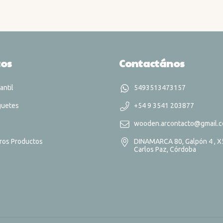
tos
Contactános
antil
5493513473157
guetes
+54 9 3541 203877
o
wooden.arcontacto@gmail.
ros Productos
DINAMARCA 80, Galpón 4 , X5
Carlos Paz, Córdoba