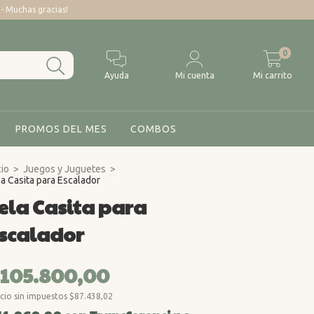
 Muchas gracias!
0
Ayuda
Mi cuenta
Mi carrito
PROMOS DEL MES
COMBOS
cio
>
Juegos y Juguetes
>
a Casita para Escalador
ela Casita para
scalador
105.800,00
cio sin impuestos
$87.438,02