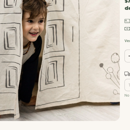
$
d
Ve
Ent
No 