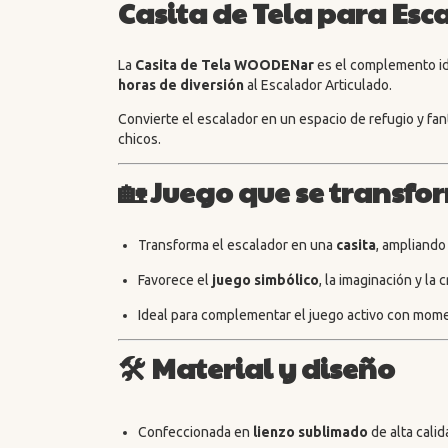
Casita de Tela para E
La
Casita de Tela WOODENar
es el complemento i
horas de diversión
al Escalador Articulado.
Convierte el escalador en un espacio de refugio y fant
chicos.
🏡
Juego que se transfo
Transforma el escalador en una
casita
, ampliando
Favorece el
juego simbólico
, la imaginación y la 
Ideal para complementar el juego activo con mome
🛠️
Material y diseño
Confeccionada en
lienzo sublimado
de alta calid