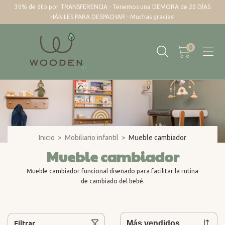
30% de dto por TRANSFERENCIA - Tenemos una DEMORA de 20 DÍAS
HÁBILES PARA DESPACHAR - Muchas gracias!
0
Inicio
>
Mobiliario infantil
>
Mueble cambiador
Mueble cambiador
Mueble cambiador funcional diseñado para facilitar la rutina
de cambiado del bebé.
Filtrar