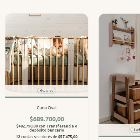
6 colores
Cuna Oval
$689.700,00
$482.790,00
con
Transferencia o
6 co
depósito bancario
12
cuotas sin interés de
$57.475,00