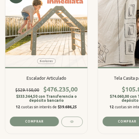
6 colores
Escalador Articulado
Tela Casita p
$476.235,00
$105.
$529.150,00
$333.364,50
con
Transferencia o
$74.060,00
con
depósito bancario
depósito
12
cuotas sin interés de
$39.686,25
12
cuotas sin in
COMPRAR