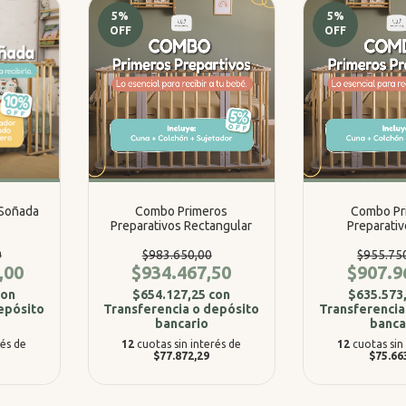
5
%
5
%
OFF
OFF
 Soñada
Combo Primeros
Combo Pr
r
Preparativos Rectangular
Preparativ
0
$983.650,00
$955.75
,00
$934.467,50
$907.9
con
$654.127,25
con
$635.573
epósito
Transferencia o depósito
Transferencia
bancario
banca
rés de
12
cuotas sin interés de
12
cuotas sin
$77.872,29
$75.66