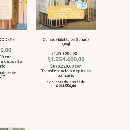
WOODENar
Combo Habitación Soñada
Oval
0,00
$1.394.000,00
,00
con
$1.254.600,00
 o depósito
rio
$878.220,00
con
Transferencia o depósito
 interés de
bancario
,17
12
cuotas sin interés de
$104.550,00