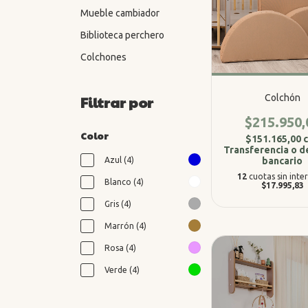
Mueble cambiador
Biblioteca perchero
Colchones
Colchón
Filtrar por
$215.950,
Color
$151.165,00
Transferencia o d
bancario
Azul (4)
12
cuotas sin inte
Blanco (4)
$17.995,83
Gris (4)
Marrón (4)
Rosa (4)
Verde (4)