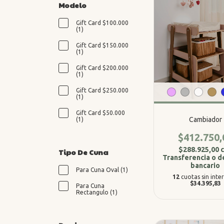
Modelo
Gift Card $100.000
(1)
Gift Card $150.000
(1)
Gift Card $200.000
(1)
Gift Card $250.000
(1)
Gift Card $50.000
Cambiador
(1)
$412.750,
$288.925,00
Tipo De Cuna
Transferencia o d
bancario
Para Cuna Oval (1)
12
cuotas sin inte
$34.395,83
Para Cuna
Rectangulo (1)