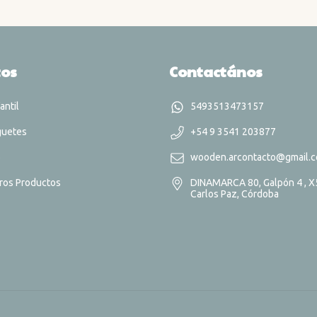
tos
Contactános
antil
5493513473157
guetes
+54 9 3541 203877
o
wooden.arcontacto@gmail.
ros Productos
DINAMARCA 80, Galpón 4 , X5
Carlos Paz, Córdoba