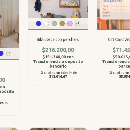
+1
Biblioteca con perchero
Gift Card 
$216.200,00
$71.45
+1
$151.340,00
con
$50.015
Transferencia o depósito
Transferencia
bancario
banca
12
cuotas sin interés de
12
cuotas sin
$18.016,67
$5.954
00
con
epósito
rés de