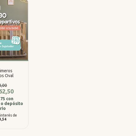
imeros
os Oval
0,00
62,50
,75
con
 o depósito
rio
 interés de
3,54