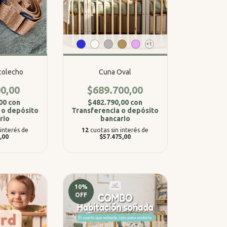
+1
colecho
Cuna Oval
0,00
$689.700,00
,00
con
$482.790,00
con
 o depósito
Transferencia o depósito
rio
bancario
 interés de
12
cuotas sin interés de
,00
$57.475,00
10
%
OFF