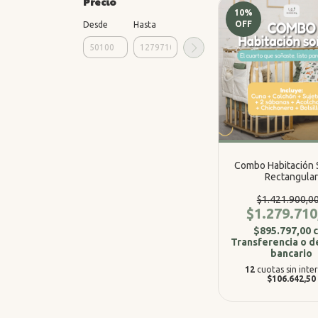
Precio
10
%
OFF
Desde
Hasta
Combo Habitación
Rectangula
$1.421.900,0
$1.279.710
$895.797,00
Transferencia o d
bancario
12
cuotas sin inte
$106.642,50