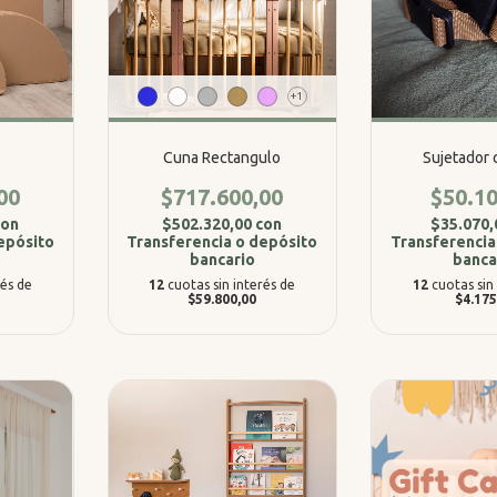
+1
Cuna Rectangulo
Sujetador 
00
$717.600,00
$50.10
con
$502.320,00
con
$35.070
epósito
Transferencia o depósito
Transferencia
bancario
banca
rés de
12
cuotas sin interés de
12
cuotas sin
$59.800,00
$4.175